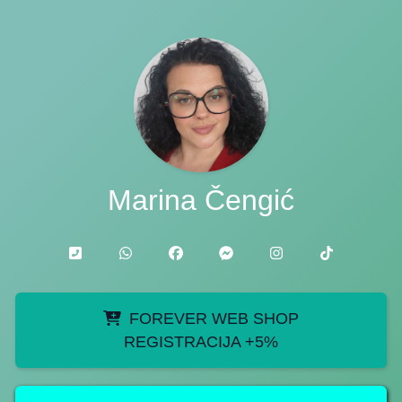
Marina Čengić
FOREVER WEB SHOP
REGISTRACIJA +5%