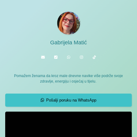
Gabrijela Matić
Pomažem ženama da kroz male dnevne navike više podrže svoje
zdravlje, energiju i osjećaj u tijelu.
Pošalji poruku na WhatsApp