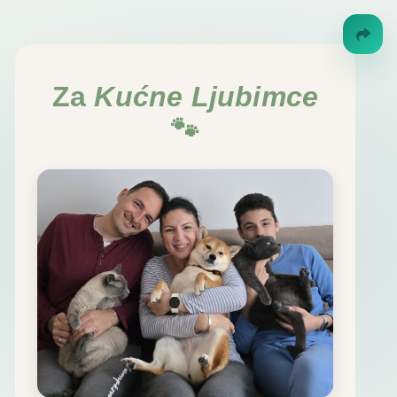
Za
Kućne Ljubimce
🐾