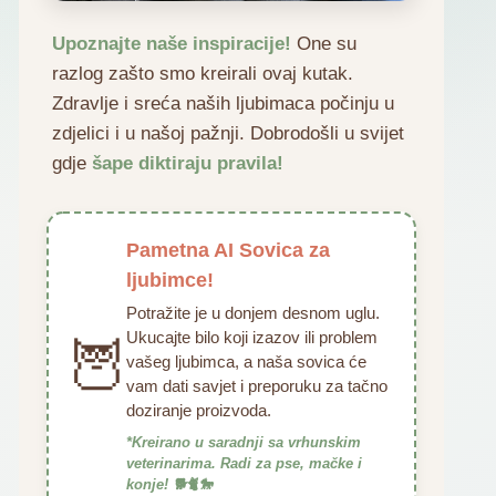
Upoznajte naše inspiracije!
One su
razlog zašto smo kreirali ovaj kutak.
Zdravlje i sreća naših ljubimaca počinju u
zdjelici i u našoj pažnji. Dobrodošli u svijet
gdje
šape diktiraju pravila!
Pametna AI Sovica za
ljubimce!
Potražite je u donjem desnom uglu.
Ukucajte bilo koji izazov ili problem
🦉
vašeg ljubimca, a naša sovica će
vam dati savjet i preporuku za tačno
doziranje proizvoda.
*Kreirano u saradnji sa vrhunskim
veterinarima. Radi za pse, mačke i
konje! 🐕🐈🐎