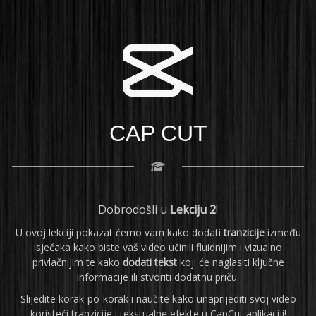
CAP CUT
Dobrodošli u
Lekciju 2
!
U ovoj lekciji pokazat ćemo vam kako dodati
tranzicije
između
isječaka kako biste vaš video učinili fluidnijim i vizualno
privlačnijim te kako
dodati tekst
koji će naglasiti ključne
informacije ili stvoriti dodatnu priču.
Slijedite korak-po-korak i naučite kako unaprijediti svoj video
koristeći tranzicije i tekstualne efekte u CapCut aplikaciji!