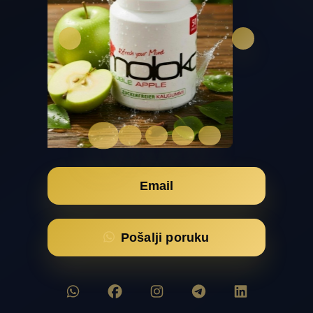
…
Email
Pošalji poruku