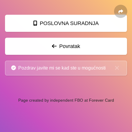
POSLOVNA SURADNJA
Povratak
Pozdrav javite mi se kad ste u mogućnosti
Page created by independent FBO at
Forever Card