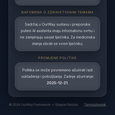
NAPOMENA O ZDRAVSTVENIM TEMAMA
Sadržaj u OurWay sustavu i preporuke
putem AI asistenta imaju informativnu svrhu i
ne zamjenjuju savjet liječnika. Za medicinska
stanja obrati se svom liječniku.
PROMJENE POLITIKE
Politika se može povremeno ažurirati radi
usklađenja i poboljšanja. Zadnje ažuriranje:
2025-12-21
.
©
2026
OurWay Framework — Stjepan Beloša
Terms
Izbornik