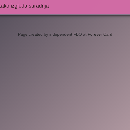
kako izgleda suradnja
Page created by independent FBO at
Forever Card