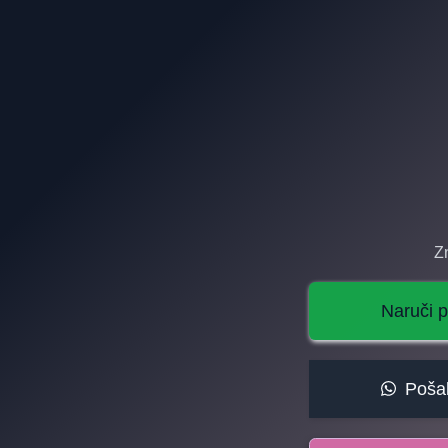
Z
Naruči p
Poša