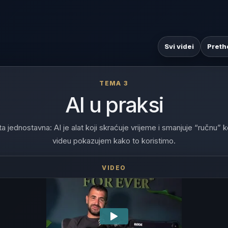
Svi videi
Preth
TEMA 3
AI u praksi
a jednostavna: AI je alat koji skraćuje vrijeme i smanjuje “ručnu” 
videu pokazujem kako to koristimo.
VIDEO