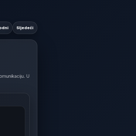
odni
Sljedeći
komunikaciju. U