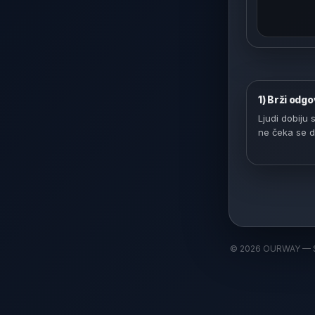
1) Brži odg
Ljudi dobiju
ne čeka se 
©
2026
OURWAY — S