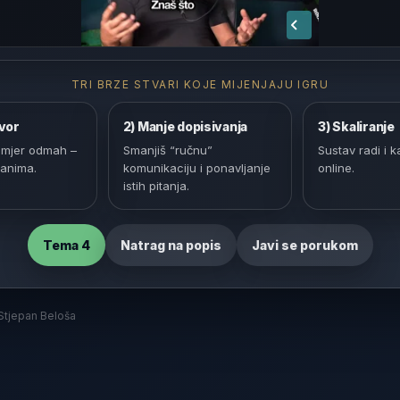
TRI BRZE STVARI KOJE MIJENJAJU IGRU
ovor
2) Manje dopisivanja
3) Skaliranje
 smjer odmah –
Smanjiš “ručnu”
Sustav radi i ka
danima.
komunikaciju i ponavljanje
online.
istih pitanja.
Tema 4
Natrag na popis
Javi se porukom
tjepan Beloša