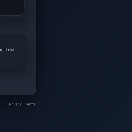
d ti nisi
Privacy
·
Terms