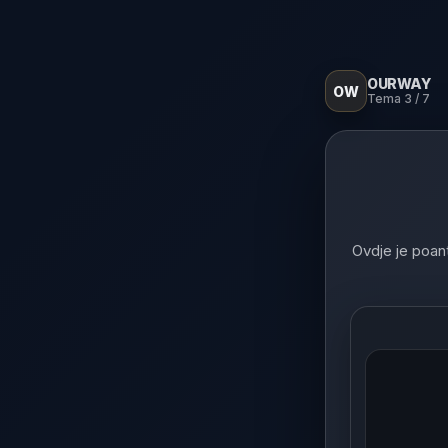
OURWAY
OW
Tema 3 / 7
Ovdje je poant