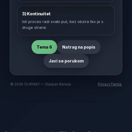
3) Kontinuitet
Isti proces radi svaki put, bez obzira tko je s
druge strane.
Tema 6
Natrag na popis
Javi se porukom
©
2026
OURWAY — Stjepan Beloša
Privacy
Terms