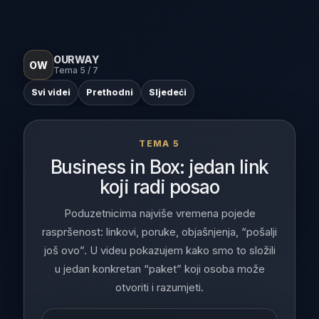
OURWAY
OW
Tema 5 / 7
Svi videi
Prethodni
Sljedeći
TEMA 5
Business in Box: jedan link
koji radi posao
Poduzetnicima najviše vremena pojede
raspršenost: linkovi, poruke, objašnjenja, “pošalji
još ovo”. U videu pokazujem kako smo to složili
u jedan konkretan “paket” koji osoba može
otvoriti i razumjeti.